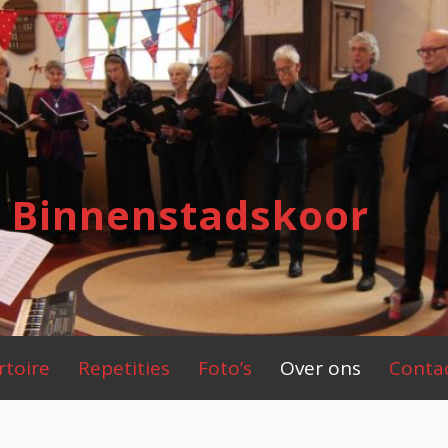
 Binnenstadskoor
rtoire
Repetities
Foto’s
Over ons
Conta